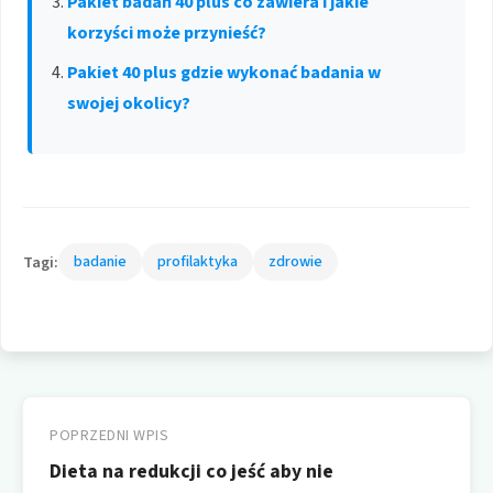
Pakiet badań 40 plus co zawiera i jakie
korzyści może przynieść?
Pakiet 40 plus gdzie wykonać badania w
swojej okolicy?
Tagi:
badanie
profilaktyka
zdrowie
Nawigacja
wpisu
POPRZEDNI WPIS
Dieta na redukcji co jeść aby nie