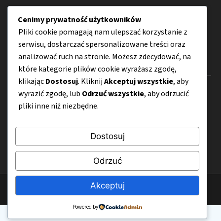
Suplementy
Cenimy prywatność użytkowników
Porady
Pliki cookie pomagają nam ulepszać korzystanie z
serwisu, dostarczać spersonalizowane treści oraz
analizować ruch na stronie. Możesz zdecydować, na
Menu
które kategorie plików cookie wyrażasz zgodę,
klikając
Dostosuj
. Kliknij
Akceptuj wszystkie
, aby
O nas
wyrazić zgodę, lub
Odrzuć wszystkie
, aby odrzucić
pliki inne niż niezbędne.
Kontakt
Mapa strony
Dostosuj
Polityka prywatności
Odrzuć
Akceptuj
© 2026 Kulturysta.com.pl
Powered by