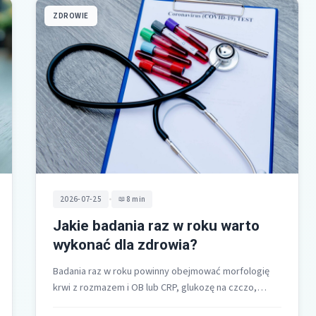
ZDROWIE
•
2026-07-25
8 min
Jakie badania raz w roku warto
wykonać dla zdrowia?
Badania raz w roku powinny obejmować morfologię
krwi z rozmazem i OB lub CRP, glukozę na czczo,
lipidogram, próby wątrobowe…