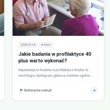
•
2026-07-18
6 min
Jakie badania w profilaktyce 40
plus warto wykonać?
Najważniejsze badania w profilaktyce 40 plus to
morfologia, lipidogram, glukoza, badanie ogólne
moczu, kreatynina, test na krew utajoną w kale…
Kulturysta.com.pl