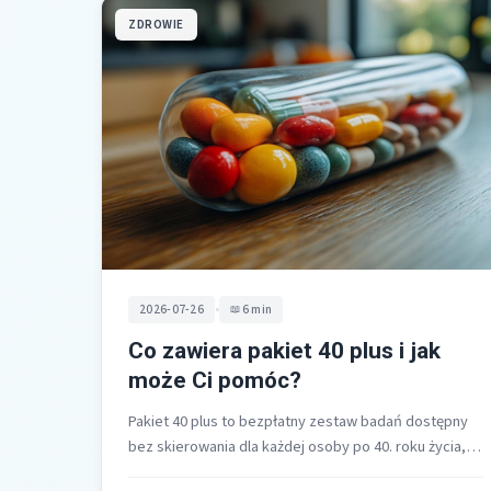
ZDROWIE
•
2026-07-26
6 min
Co zawiera pakiet 40 plus i jak
może Ci pomóc?
Pakiet 40 plus to bezpłatny zestaw badań dostępny
bez skierowania dla każdej osoby po 40. roku życia,
stworzony do wczesnego…