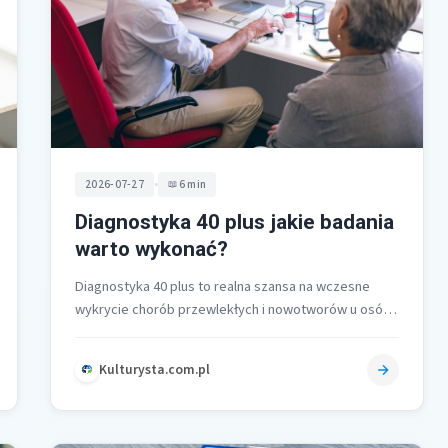
•
2026-07-27
6 min
Diagnostyka 40 plus jakie badania
warto wykonać?
Diagnostyka 40 plus to realna szansa na wczesne
wykrycie chorób przewlekłych i nowotworów u osób
w wieku 40 do 65…
Kulturysta.com.pl