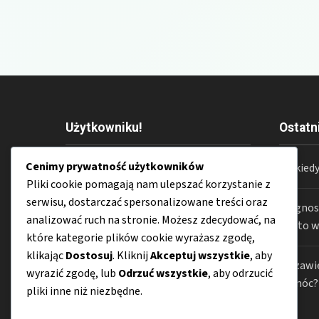
Użytkowniku!
Ostatn
Cenimy prywatność użytkowników
Wszystkie treści dostępne na stronie
Do kiedy
Pliki cookie pomagają nam ulepszać korzystanie z
Kulturysta.com.pl
mają wyłącznie
serwisu, dostarczać spersonalizowane treści oraz
charakter informacyjny. Zespół
Diagnost
analizować ruch na stronie. Możesz zdecydować, na
redakcyjny
Kulturysta.com.pl
nie
warto w
które kategorie plików cookie wyrażasz zgodę,
ponosi odpowiedzialności za
klikając
Dostosuj
. Kliknij
Akceptuj wszystkie
, aby
jakiekolwiek konsekwencje
Co zawie
wyrazić zgodę, lub
Odrzuć wszystkie
, aby odrzucić
wynikające z niewłaściwego
pomóc?
pliki inne niż niezbędne.
zrozumienia lub zastosowania
publikowanych materiałów.