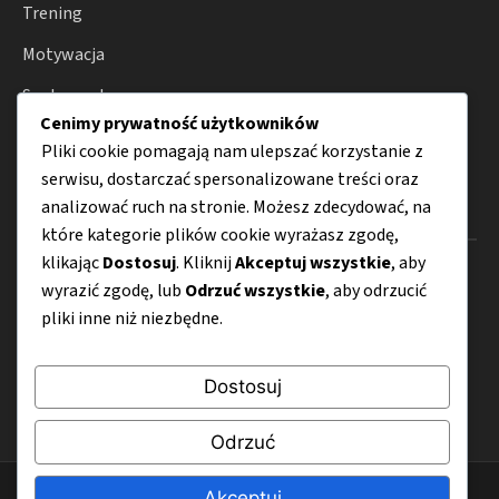
Trening
Motywacja
Suplementy
Cenimy prywatność użytkowników
Porady
Pliki cookie pomagają nam ulepszać korzystanie z
serwisu, dostarczać spersonalizowane treści oraz
analizować ruch na stronie. Możesz zdecydować, na
Menu
które kategorie plików cookie wyrażasz zgodę,
klikając
Dostosuj
. Kliknij
Akceptuj wszystkie
, aby
O nas
wyrazić zgodę, lub
Odrzuć wszystkie
, aby odrzucić
Kontakt
pliki inne niż niezbędne.
Mapa strony
Dostosuj
Polityka prywatności
Odrzuć
© 2026 Kulturysta.com.pl
Akceptuj