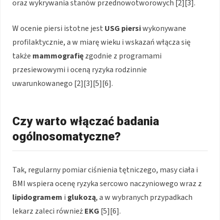
oraz wykrywania stanów przednowotworowych [2][3].
W ocenie piersi istotne jest
USG piersi
wykonywane
profilaktycznie, a w miarę wieku i wskazań włącza się
także
mammografię
zgodnie z programami
przesiewowymi i oceną ryzyka rodzinnie
uwarunkowanego [2][3][5][6].
Czy warto włączać badania
ogólnosomatyczne?
Tak, regularny pomiar ciśnienia tętniczego, masy ciała i
BMI wspiera ocenę ryzyka sercowo naczyniowego wraz z
lipidogramem
i
glukozą
, a w wybranych przypadkach
lekarz zaleci również
EKG
[5][6].