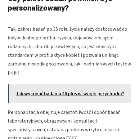
personalizowany?
Tak, zakres badań po 35 roku życia należy dostosować do
indywidualnego profilu ryzyka, objawów, obciążeń
rodzinnych i chorób przewlekłych, co jest obecnym
standardem w profilaktyce kobiet i pozwala uniknąć
zarówno niedodiagnozowania, jak i nadmiarowych testów
[5][6].
Jak wykonać badania 40 plus w swojej przychodni?
Personalizacja obejmuje częstotliwość i dobór badań
laboratoryjnych, obrazowych i konsultacji
specjalistycznych, ustalaną podczas wizyty u lekarza
rodzinnego lub ginekologa [5][6].