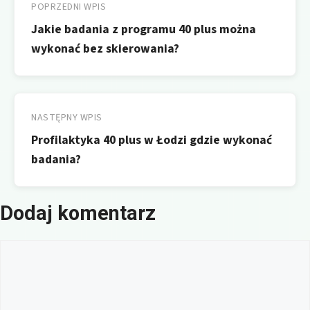
wpisu
POPRZEDNI WPIS
Jakie badania z programu 40 plus można
wykonać bez skierowania?
NASTĘPNY WPIS
Profilaktyka 40 plus w Łodzi gdzie wykonać
badania?
Dodaj komentarz
Komentarz