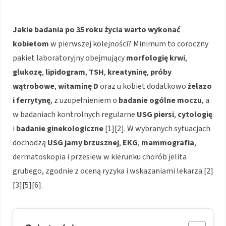
Jakie badania po 35 roku życia warto wykonać
kobietom
w pierwszej kolejności? Minimum to coroczny
pakiet laboratoryjny obejmujący
morfologię krwi
,
glukozę
,
lipidogram
,
TSH
,
kreatyninę
,
próby
wątrobowe
,
witaminę D
oraz u kobiet dodatkowo
żelazo
i ferrytynę
, z uzupełnieniem o
badanie ogólne moczu
, a
w badaniach kontrolnych regularne
USG piersi
,
cytologię
i
badanie ginekologiczne
[1][2]. W wybranych sytuacjach
dochodzą
USG jamy brzusznej
,
EKG
,
mammografia
,
dermatoskopia i przesiew w kierunku chorób jelita
grubego, zgodnie z oceną ryzyka i wskazaniami lekarza [2]
[3][5][6].