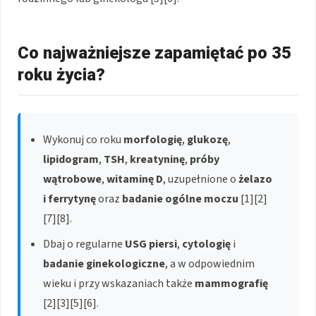
Co najważniejsze zapamiętać po 35
roku życia?
Wykonuj co roku
morfologię
,
glukozę
,
lipidogram
,
TSH
,
kreatyninę
,
próby
wątrobowe
,
witaminę D
, uzupełnione o
żelazo
i ferrytynę
oraz
badanie ogólne moczu
[1][2]
[7][8].
Dbaj o regularne
USG piersi
,
cytologię
i
badanie ginekologiczne
, a w odpowiednim
wieku i przy wskazaniach także
mammografię
[2][3][5][6].