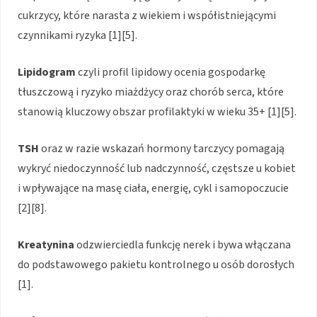
cukrzycy, które narasta z wiekiem i współistniejącymi
czynnikami ryzyka [1][5].
Lipidogram
czyli profil lipidowy ocenia gospodarkę
tłuszczową i ryzyko miażdżycy oraz chorób serca, które
stanowią kluczowy obszar profilaktyki w wieku 35+ [1][5].
TSH
oraz w razie wskazań hormony tarczycy pomagają
wykryć niedoczynność lub nadczynność, częstsze u kobiet
i wpływające na masę ciała, energię, cykl i samopoczucie
[2][8].
Kreatynina
odzwierciedla funkcję nerek i bywa włączana
do podstawowego pakietu kontrolnego u osób dorosłych
[1].