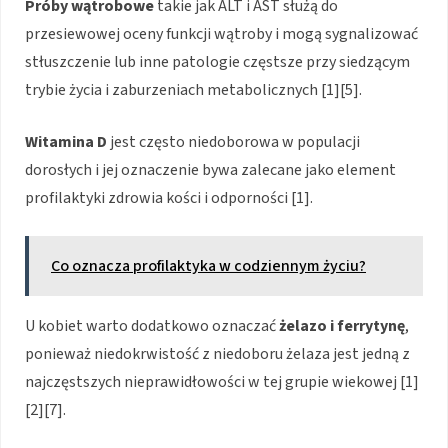
Próby wątrobowe
takie jak ALT i AST służą do
przesiewowej oceny funkcji wątroby i mogą sygnalizować
stłuszczenie lub inne patologie częstsze przy siedzącym
trybie życia i zaburzeniach metabolicznych [1][5].
Witamina D
jest często niedoborowa w populacji
dorosłych i jej oznaczenie bywa zalecane jako element
profilaktyki zdrowia kości i odporności [1].
Co oznacza profilaktyka w codziennym życiu?
U kobiet warto dodatkowo oznaczać
żelazo i ferrytynę
,
ponieważ niedokrwistość z niedoboru żelaza jest jedną z
najczęstszych nieprawidłowości w tej grupie wiekowej [1]
[2][7].