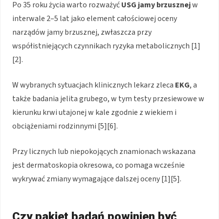
Po 35 roku życia warto rozważyć
USG jamy brzusznej
w
interwale 2–5 lat jako element całościowej oceny
narządów jamy brzusznej, zwłaszcza przy
współistniejących czynnikach ryzyka metabolicznych [1]
[2].
W wybranych sytuacjach klinicznych lekarz zleca
EKG
, a
także badania jelita grubego, w tym testy przesiewowe w
kierunku krwi utajonej w kale zgodnie z wiekiem i
obciążeniami rodzinnymi [5][6].
Przy licznych lub niepokojących znamionach wskazana
jest dermatoskopia okresowa, co pomaga wcześnie
wykrywać zmiany wymagające dalszej oceny [1][5].
Czy pakiet badań powinien być