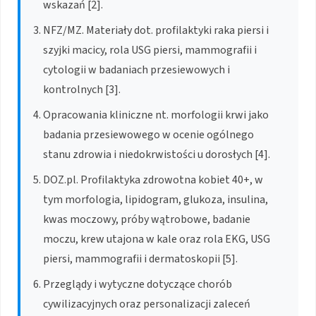
wskazań [2].
NFZ/MZ. Materiały dot. profilaktyki raka piersi i
szyjki macicy, rola USG piersi, mammografii i
cytologii w badaniach przesiewowych i
kontrolnych [3].
Opracowania kliniczne nt. morfologii krwi jako
badania przesiewowego w ocenie ogólnego
stanu zdrowia i niedokrwistości u dorosłych [4].
DOZ.pl. Profilaktyka zdrowotna kobiet 40+, w
tym morfologia, lipidogram, glukoza, insulina,
kwas moczowy, próby wątrobowe, badanie
moczu, krew utajona w kale oraz rola EKG, USG
piersi, mammografii i dermatoskopii [5].
Przeglądy i wytyczne dotyczące chorób
cywilizacyjnych oraz personalizacji zaleceń