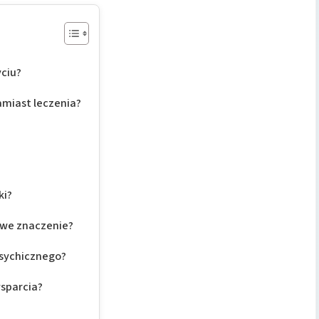
yciu?
amiast leczenia?
ki?
owe znaczenie?
psychicznego?
wsparcia?