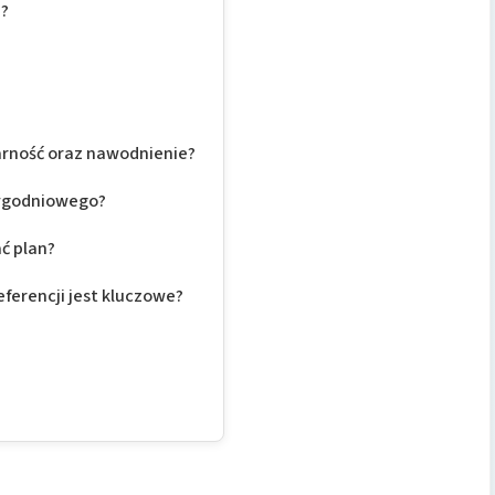
a?
?
larność oraz nawodnienie?
tygodniowego?
ć plan?
eferencji jest kluczowe?