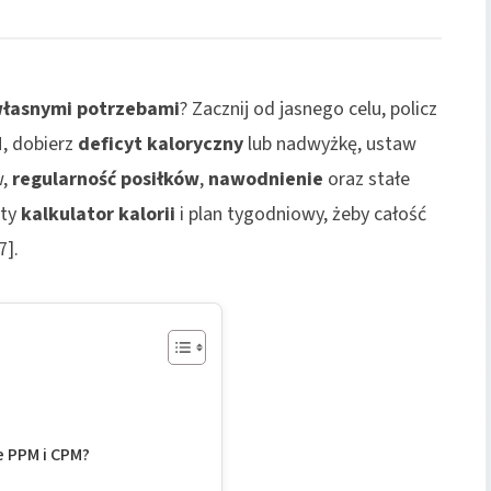
własnymi potrzebami
? Zacznij od jasnego celu, policz
, dobierz
deficyt kaloryczny
lub nadwyżkę, ustaw
w,
regularność posiłków
,
nawodnienie
oraz stałe
sty
kalkulator kalorii
i plan tygodniowy, żeby całość
7].
e PPM i CPM?