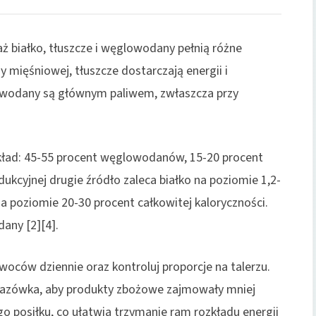
aż białko, tłuszcze i węglowodany pełnią różne
y mięśniowej, tłuszcze dostarczają energii i
wodany są głównym paliwem, zwłaszcza przy
kład: 45-55 procent węglowodanów, 15-20 procent
edukcyjnej drugie źródło zaleca białko na poziomie 1,2-
na poziomie 20-30 procent całkowitej kaloryczności.
any [2][4].
woców dziennie oraz kontroluj proporcje na talerzu.
kazówka, aby produkty zbożowe zajmowały mniej
o posiłku, co ułatwia trzymanie ram rozkładu energii