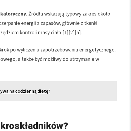
 kaloryczny
. Źródła wskazują typowy zakres około
zerpanie energii z zapasów, głównie z tkanki
ędziem kontroli masy ciała [1][2][5].
y krok po wyliczeniu zapotrzebowania energetycznego.
asowego, a także być możliwy do utrzymania w
ływa na codzienną dietę?
akroskładników?