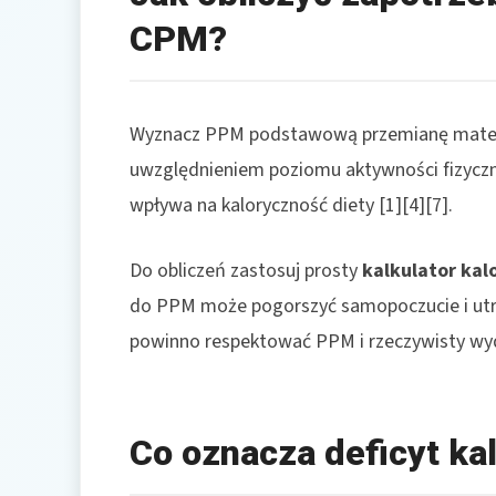
CPM?
Wyznacz PPM podstawową przemianę materii
uwzględnieniem poziomu aktywności fizyczn
wpływa na kaloryczność diety [1][4][7].
Do obliczeń zastosuj prosty
kalkulator kalo
do PPM może pogorszyć samopoczucie i utru
powinno respektować PPM i rzeczywisty wyda
Co oznacza deficyt kal