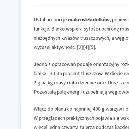
Ustal proporcje
makroskładników
, poniew
funkcje. Białko wspiera sytość i ochronę mas
niezbędnych kwasów tłuszczowych, a węglo
wyższej aktywności [2][4][5].
Jedno z opracowań podaje orientacyjny roz
białka i 30-35 procent tłuszczów. W diecie r
2 g na kg masy ciała dziennie oraz tłuszcze 
Pozostałą pulę energii uzupełniają węglowod
Włącz do planu co najmniej 400 g warzyw i o
W przeglądach praktycznych pojawia się ws
więcej jedną czwartą talerza podczas każdeg