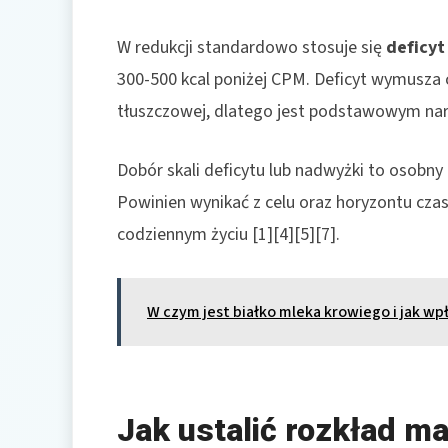
W redukcji standardowo stosuje się
deficyt
300-500 kcal poniżej CPM. Deficyt wymusza c
tłuszczowej, dlatego jest podstawowym narz
Dobór skali deficytu lub nadwyżki to osobn
Powinien wynikać z celu oraz horyzontu cz
codziennym życiu [1][4][5][7].
W czym jest białko mleka krowiego i jak wp
Jak ustalić rozkład m