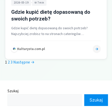
•
2026-05-19
7 min
Gdzie kupić dietę dopasowaną do
swoich potrzeb?
Gdzie kupić dietę dopasowaną do swoich potrzeb?
Najszybciej zrobisz to na stronach cateringów
pudełkowych, w platformach agregujących oferty, w
serwisach…
Kulturysta.com.pl
1
2
3
Następne →
Szukaj
Szukaj