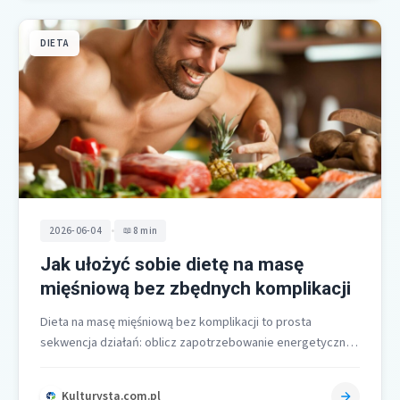
DIETA
•
2026-06-04
8 min
Jak ułożyć sobie dietę na masę
mięśniową bez zbędnych komplikacji
Dieta na masę mięśniową bez komplikacji to prosta
sekwencja działań: oblicz zapotrzebowanie energetyczne,
dodaj umiarkowaną nadwyżkę kaloryczną rzędu 300–500
kcal,…
Kulturysta.com.pl