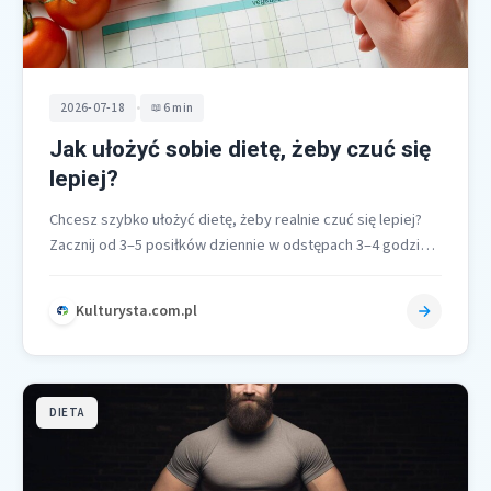
•
2026-07-18
6 min
Jak ułożyć sobie dietę, żeby czuć się
lepiej?
Chcesz szybko ułożyć dietę, żeby realnie czuć się lepiej?
Zacznij od 3–5 posiłków dziennie w odstępach 3–4 godzin,
skomponowanych zgodnie…
Kulturysta.com.pl
DIETA