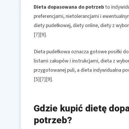
Dieta dopasowana do potrzeb
to indywidu
preferencjami, nietolerancjami i ewentualn
diety pudełkowej, diety online, diety z wyb
[7][9].
Dieta pudełkowa oznacza gotowe posiłki dost
listami zakupów i instrukcjami, dieta z wy
przygotowanej puli, a dieta indywidualna pow
[5][7][9].
Gdzie kupić dietę do
potrzeb?