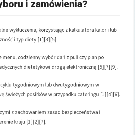
yboru i zamówienia?
ne wykluczenia, korzystając z kalkulatora kalorii lub
ość i typ diety [1][3][5].
 menu, codzienny wybór dań z puli czy plan po
edycznych dietetykowi drogą elektroniczną [5][7][9].
 w cyklu tygodniowym lub dwutygodniowym w
ę świeżych posiłków w przypadku cateringu [1][4][6].
czymi z zachowaniem zasad bezpieczeństwa i
enie kraju [1][2][7].