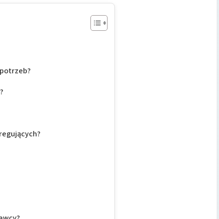
?
 potrzeb?
?
gregujących?
tawcy?