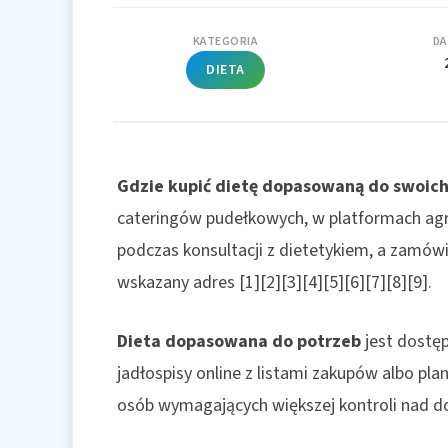
KATEGORIA
DA
DIETA
Gdzie kupić dietę dopasowaną do swoich
cateringów pudełkowych, w platformach agre
podczas konsultacji z dietetykiem, a zamówi
wskazany adres [1][2][3][4][5][6][7][8][9].
Dieta dopasowana do potrzeb
jest dostęp
jadłospisy online z listami zakupów albo pl
osób wymagających większej kontroli nad do