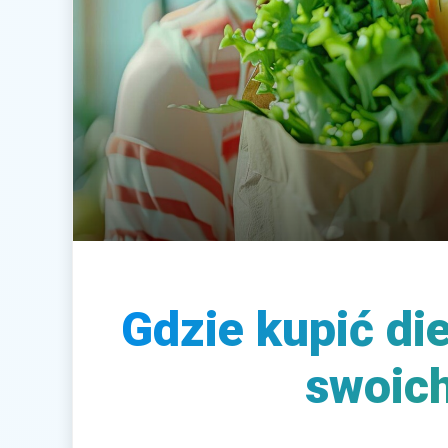
Gdzie kupić di
swoich