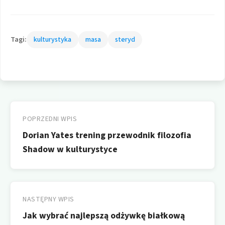
Tagi:
kulturystyka
masa
steryd
Nawigacja
wpisu
POPRZEDNI WPIS
Dorian Yates trening przewodnik filozofia
Shadow w kulturystyce
NASTĘPNY WPIS
Jak wybrać najlepszą odżywkę białkową