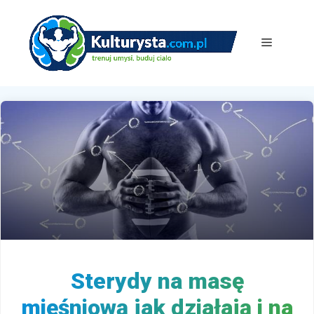
Przejdź
do
treści
Menu
Sterydy na masę
mięśniową jak działają i na