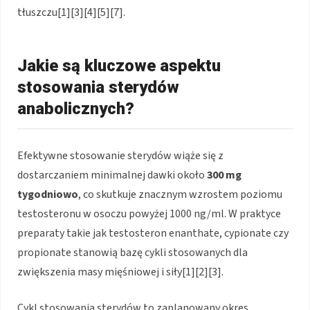
tłuszczu[1][3][4][5][7].
Jakie są kluczowe aspektu
stosowania sterydów
anabolicznych?
Efektywne stosowanie sterydów wiąże się z
dostarczaniem minimalnej dawki około
300 mg
tygodniowo
, co skutkuje znacznym wzrostem poziomu
testosteronu w osoczu powyżej 1000 ng/ml. W praktyce
preparaty takie jak testosteron enanthate, cypionate czy
propionate stanowią bazę cykli stosowanych dla
zwiększenia masy mięśniowej i siły[1][2][3].
Cykl stosowania sterydów to zaplanowany okres