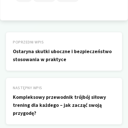
Nawigacja
wpisu
POPRZEDNI WPIS
Ostaryna skutki uboczne i bezpieczeństwo
stosowania w praktyce
NASTĘPNY WPIS
Kompleksowy przewodnik trójbój siłowy
trening dla każdego – jak zacząć swoją
przygodę?