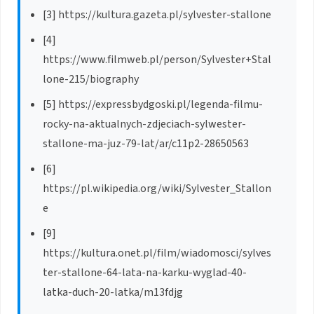
[3] https://kultura.gazeta.pl/sylvester-stallone
[4]
https://www.filmweb.pl/person/Sylvester+Stal
lone-215/biography
[5] https://expressbydgoski.pl/legenda-filmu-
rocky-na-aktualnych-zdjeciach-sylwester-
stallone-ma-juz-79-lat/ar/c11p2-28650563
[6]
https://pl.wikipedia.org/wiki/Sylvester_Stallon
e
[9]
https://kultura.onet.pl/film/wiadomosci/sylves
ter-stallone-64-lata-na-karku-wyglad-40-
latka-duch-20-latka/m13fdjg