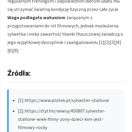
regularnym treningom i odpowiednim dietom udało mu
się utrzymać świetną kondycję fizyczną przez całe życie.
Waga podlegała wahaniom
związanym z
przygotowaniami do ról filmowych, jednak muskularna
sylwetka i niska zawartość tkanki tłuszczowej świadczą o
jego wyjątkowej dyscyplinie i zaangażowaniu [1][2][3][4]
[6][9].
Źródła:
[1] https://www.plotek.pl/sylvester-stallone
[2] https://styl.fm/newsy/450807.sylvester-
stallone-wiek-filmy-zony-dzieci-kim-jest-
filmowy-rocky