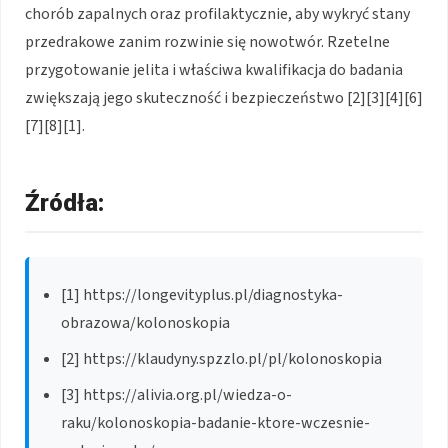
chorób zapalnych oraz profilaktycznie, aby wykryć stany
przedrakowe zanim rozwinie się nowotwór. Rzetelne
przygotowanie jelita i właściwa kwalifikacja do badania
zwiększają jego skuteczność i bezpieczeństwo [2][3][4][6]
[7][8][1].
Źródła:
[1] https://longevityplus.pl/diagnostyka-
obrazowa/kolonoskopia
[2] https://klaudyny.spzzlo.pl/pl/kolonoskopia
[3] https://alivia.org.pl/wiedza-o-
raku/kolonoskopia-badanie-ktore-wczesnie-