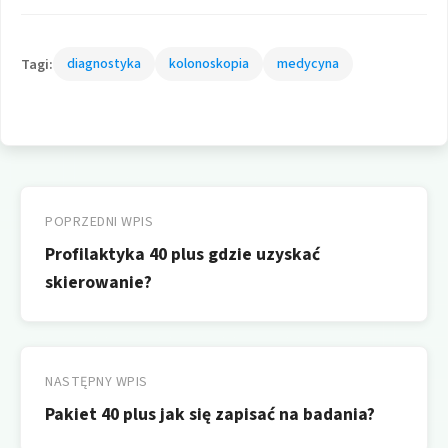
Tagi:
diagnostyka
kolonoskopia
medycyna
Nawigacja
wpisu
POPRZEDNI WPIS
Profilaktyka 40 plus gdzie uzyskać
skierowanie?
NASTĘPNY WPIS
Pakiet 40 plus jak się zapisać na badania?