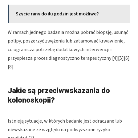
Szycie rany do ilu godzin jest możliwe?
W ramach jednego badania można pobrać biopsję, usunąć
polipy, poszerzyć zwężenia lub zatamować krwawienie,
co ogranicza potrzebę dodatkowych interwencji i
przyspiesza proces diagnostyczno terapeutyczny [4][5][6]
[8].
Jakie są przeciwwskazania do
kolonoskopii?
Istnieją sytuacje, w których badanie jest odraczane lub
niewskazane ze względu na podwyższone ryzyko