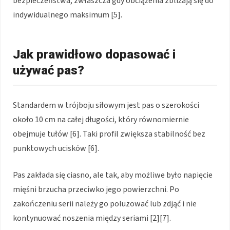
bezpieczeństwa, zwłaszcza gdy obciążenia zbliżają się do
indywidualnego maksimum [5].
Jak prawidłowo dopasować i
używać pas?
Standardem w trójboju siłowym jest pas o szerokości
około 10 cm na całej długości, który równomiernie
obejmuje tułów [6]. Taki profil zwiększa stabilność bez
punktowych ucisków [6].
Pas zakłada się ciasno, ale tak, aby możliwe było napięcie
mięśni brzucha przeciwko jego powierzchni. Po
zakończeniu serii należy go poluzować lub zdjąć i nie
kontynuować noszenia między seriami [2][7].