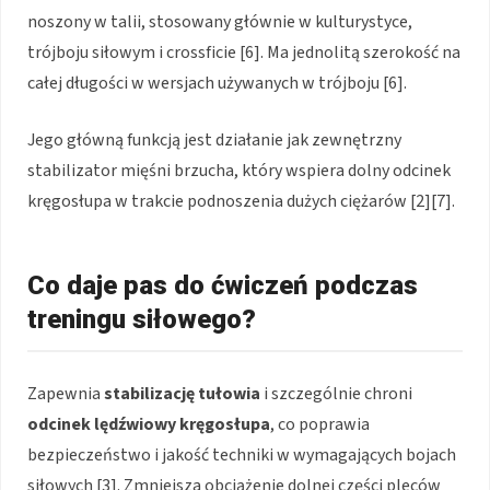
noszony w talii, stosowany głównie w kulturystyce,
trójboju siłowym i crossficie [6]. Ma jednolitą szerokość na
całej długości w wersjach używanych w trójboju [6].
Jego główną funkcją jest działanie jak zewnętrzny
stabilizator mięśni brzucha, który wspiera dolny odcinek
kręgosłupa w trakcie podnoszenia dużych ciężarów [2][7].
Co daje pas do ćwiczeń podczas
treningu siłowego?
Zapewnia
stabilizację tułowia
i szczególnie chroni
odcinek lędźwiowy kręgosłupa
, co poprawia
bezpieczeństwo i jakość techniki w wymagających bojach
siłowych [3]. Zmniejsza obciążenie dolnej części pleców