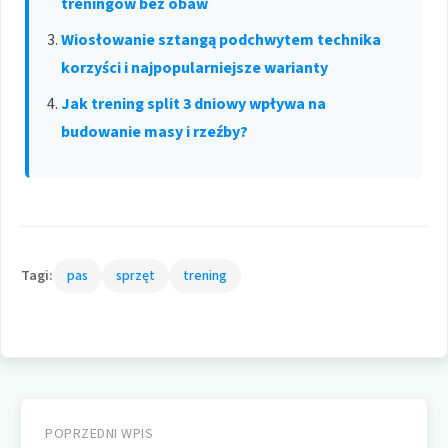
treningów bez obaw
Wiosłowanie sztangą podchwytem technika
korzyści i najpopularniejsze warianty
Jak trening split 3 dniowy wpływa na
budowanie masy i rzeźby?
Tagi:
pas
sprzęt
trening
Nawigacja
wpisu
POPRZEDNI WPIS