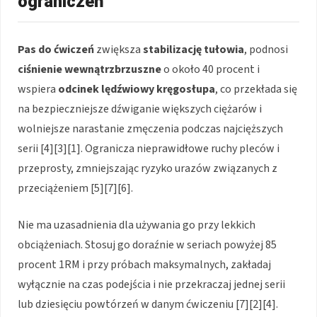
ograniczeń
Pas do ćwiczeń
zwiększa
stabilizację tułowia
, podnosi
ciśnienie wewnątrzbrzuszne
o około 40 procent i
wspiera
odcinek lędźwiowy kręgosłupa
, co przekłada się
na bezpieczniejsze dźwiganie większych ciężarów i
wolniejsze narastanie zmęczenia podczas najcięższych
serii [4][3][1]. Ogranicza nieprawidłowe ruchy pleców i
przeprosty, zmniejszając ryzyko urazów związanych z
przeciążeniem [5][7][6].
Nie ma uzasadnienia dla używania go przy lekkich
obciążeniach. Stosuj go doraźnie w seriach powyżej 85
procent 1RM i przy próbach maksymalnych, zakładaj
wyłącznie na czas podejścia i nie przekraczaj jednej serii
lub dziesięciu powtórzeń w danym ćwiczeniu [7][2][4].