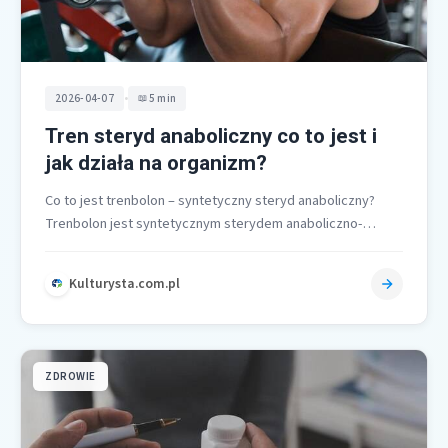
•
2026-04-07
5 min
Tren steryd anaboliczny co to jest i
jak działa na organizm?
Co to jest trenbolon – syntetyczny steryd anaboliczny?
Trenbolon jest syntetycznym sterydem anaboliczno-
androgennym (SAA), będącym analogiem testosteronu lub
19-nortestosteronu. Charakteryzuje…
Kulturysta.com.pl
ZDROWIE