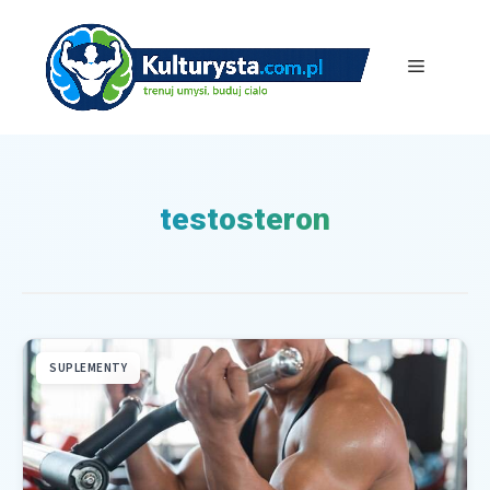
Przejdź
do
treści
Menu
testosteron
SUPLEMENTY