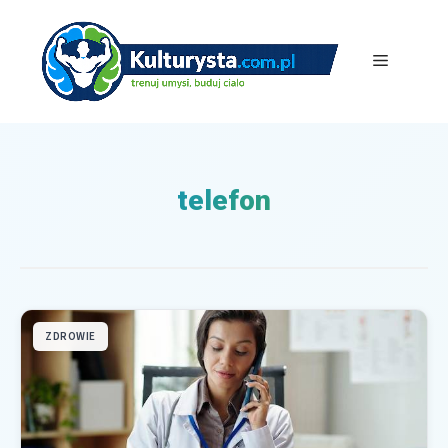
Przejdź
do
treści
Menu
telefon
ZDROWIE